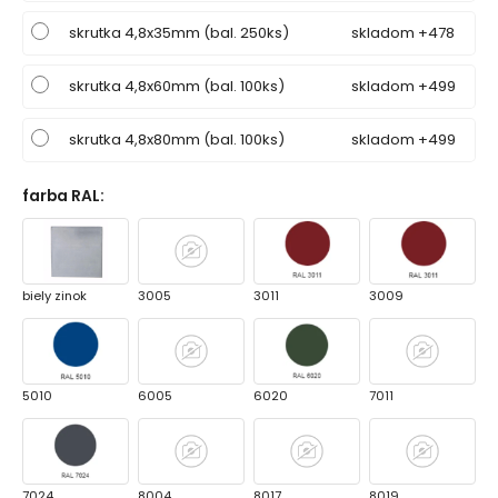
skrutka 4,8x35mm (bal. 250ks)
skladom +478
skrutka 4,8x60mm (bal. 100ks)
skladom +499
skrutka 4,8x80mm (bal. 100ks)
skladom +499
farba RAL
:
biely zinok
3005
3011
3009
5010
6005
6020
7011
7024
8004
8017
8019