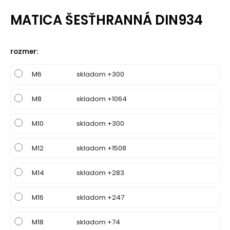
MATICA ŠESŤHRANNÁ DIN934
rozmer
:
M6
skladom +300
M8
skladom +1064
M10
skladom +300
M12
skladom +1508
M14
skladom +283
M16
skladom +247
M18
skladom +74