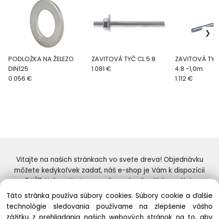
PODLOŽKA NA ŽELEZO
ZAVITOVÁ TYČ CL 5.8
ZAVITOVÁ TYČ
DIN125
1.081 €
4.8 -1,0m
0.056 €
1.112 €
Vitajte na našich stránkach vo svete dreva! Objednávku
môžete kedykoľvek zadať, náš e-shop je Vám k dispozícii
24/7. Nakupujte tovar online od najlepších značiek.
Skvelý výber a ceny. Tiež si nenechajte ujsť naše
Táto stránka používa súbory cookies. Súbory cookie a ďalšie
prebiehajúce ponuky! Prajeme Vám príjemné nakupovanie.
technológie sledovania používame na zlepšenie vášho
zážitku z prehliadania našich webových stránok na to, aby