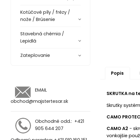
Kotúčové píly / frézy /
nože / Brúsenie
Stavebná chémia /
Lepidlá
Zateplovanie
Popis
EMAIL
SKRUTKA na t
obchod@majstertesar.sk
Skrutky systém
CAMO PROTE
Obchodné odd.:
+421
905 644 207
CAMO A2
- skr
vonkajšie použ