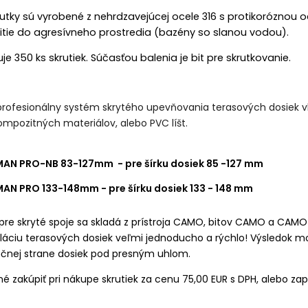
utky sú vyrobené z nehrdzavejúcej ocele 316 s protikoróznou 
itie do agresívneho prostredia (bazény so slanou vodou).
e 350 ks skrutiek. Súčasťou balenia je bit pre skrutkovanie.
profesionálny systém skrytého upevňovania terasových dosiek 
ompozitných materiálov, alebo PVC líšt.
AN PRO-NB 83-127mm
- pre šírku dosiek 85 -127 mm
AN PRO 133-148mm
- pre šírku dosiek 133 - 148 mm
e skryté spoje sa skladá z prístroja CAMO, bitov CAMO a CAMO 
láciu terasových dosiek veľmi jednoducho a rýchlo! Výsledok mon
čnej strane dosiek pod presným uhlom.
né zakúpiť pri nákupe skrutiek za cenu 75,00 EUR s DPH, alebo z