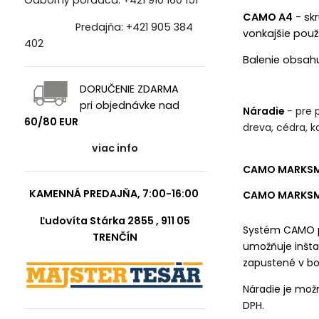
Odborný poradca:
+421 910 160 151
CAMO A4
- skr
Predajňa:
+421 905 384
vonkajšie použ
402
Balenie obsahuj
DORUČENIE ZDARMA
pri objednávke nad
Náradie
- pre 
60/80 EUR
dreva, cédra, k
viac info
CAMO MARKSM
KAMENNÁ PREDAJŇA, 7:00-16:00
CAMO MARKSM
Ľudovíta Stárka 2855 , 911 05
Systém CAMO pr
TRENČÍN
umožňuje inšta
zapustené v bo
Náradie je mož
DPH.