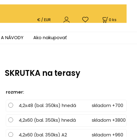
0
ks
€ / EUR
 A NÁVODY
Ako nakupovať
SKRUTKA na terasy
rozmer
:
4,2x48 (bal. 350ks) hnedá
skladom +700
4,2x60 (bal. 350ks) hnedá
skladom +3800
4,2x60 (bal. 350ks) A2
skladom +960