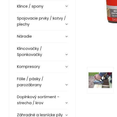
Klince / spony
Spojovacie prvky / kotvy /
plechy
Náradie
Klincovačky /
Sponkovačky
Kompresory
Fólie / pásky /
parozábrany
Doplnkový sortiment -
strecha / krov
Záhradné a lesnícke píly