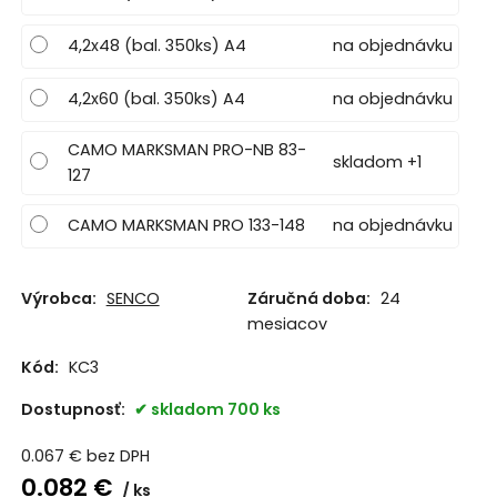
4,2x48 (bal. 350ks) A4
na objednávku
4,2x60 (bal. 350ks) A4
na objednávku
CAMO MARKSMAN PRO-NB 83-
skladom +1
127
CAMO MARKSMAN PRO 133-148
na objednávku
Výrobca:
SENCO
Záručná doba:
24
mesiacov
Kód:
KC3
Dostupnosť:
skladom 700 ks
0.067
€
bez DPH
0.082
€
ks