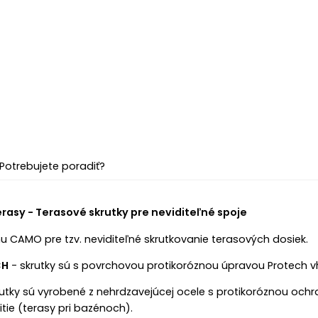
Potrebujete poradiť?
eras
y -
Terasové skrutky pre neviditeľné spoje
u CAMO pre tzv. neviditeľné skrutkovanie terasových dosiek.
CH
- s
krutky sú s povrchovou protikoróznou úpravou Protech v
utky sú vyrobené z nehrdzavejúcej ocele s protikoróznou ochr
itie (terasy pri bazénoch).