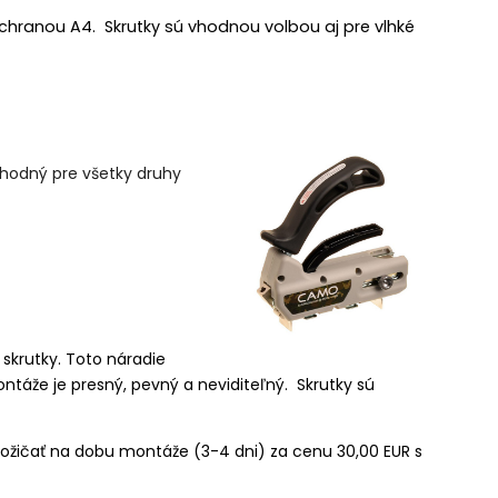
ochranou A4. Skrutky sú vhodnou volbou aj pre vlhké
vhodný pre všetky druhy
skrutky. Toto náradie
táže je presný, pevný a neviditeľný. Skrutky sú
apožičať na dobu montáže (3-4 dni) za cenu 30,00 EUR s