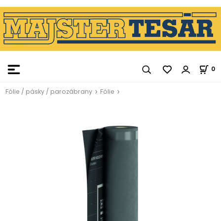
0
Fólie / pásky / parozábrany
Fólie