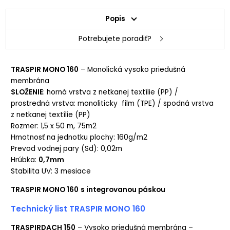
Popis
Potrebujete poradiť?
TRASPIR MONO 160
– Monolická vysoko priedušná
membrána
SLOŽENIE
: horná vrstva z netkanej textílie (PP) /
prostredná vrstva: monoliticky film (TPE) / spodná vrstva
z netkanej textílie (PP)
Rozmer: 1,5 x 50 m, 75m2
Hmotnosť na jednotku plochy: 160g/m2
Prevod vodnej pary (Sd): 0,02m
Hrúbka:
0,7mm
Stabilita UV: 3 mesiace
TRASPIR MONO 160
s integrovanou páskou
Technický list TRASPIR MONO 160
TRASPIRDACH 150
– Vysoko priedušná membrána –