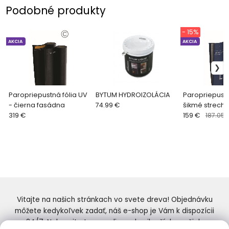
Podobné produkty
- 15%
AKCIA
AKCIA
Paropriepustná fólia UV
BYTUM HYDROIZOLÁCIA
Paropriepustn
- čierna fasádna
74.99 €
šikmé strechy
319 €
159 €
187.059
Vitajte na našich stránkach vo svete dreva! Objednávku
môžete kedykoľvek zadať, náš e-shop je Vám k dispozícii
24/7. Nakupujte tovar online od najlepších značiek.