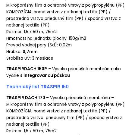
Mikroporézny film a ochranné vrstvy z polypropylénu (PP)
KOMPOZÍCIA: horná vrstva z netkanej textílie (PP) /
prostredná vrstva priedušný film (PP) / spodná vrstva z
netkanej textílie (PP)
Rozmer: 1,5 x 50 m, 75m2
Hmotnosť na jednotku plochy: 150g/m2
Prevod vodnej pary (Sd): 0,02m
Hrúbka:
0,7mm
Stabilita UV: 3 mesiace
TRASPIRDACH 150P
– Vysoko priedušná membrána ako
vyššie
s integrovanou páskou
Technický list TRASPIR 150
TRASPIR DACH 170
– Vysoko priedušná membrána –
Mikroporézny film a ochranné vrstvy z polypropylénu (PP)
KOMPOZÍCIA: horná vrstva z netkanej textílie (PP) /
prostredná vrstva priedušný film (PP) / spodná vrstva z
netkanej textílie (PP)
Rozmer: 1,5 x 50 m, 75m2