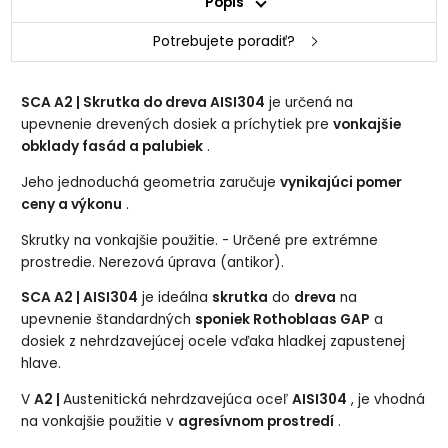
Popis
Potrebujete poradiť?
SCA A2 | Skrutka do
dreva
AISI304
je určená na
upevnenie drevených dosiek a príchytiek pre
vonkajšie
obklady fasád a palubiek
.
Jeho jednoduchá geometria zaručuje
vynikajúci pomer
ceny a výkonu
.
Skrutky na vonkajšie použitie. - Určené pre extrémne
prostredie. Nerezová úprava (antikor).
SCA A2 | AISI304
je ideálna
skrutka
do
dreva
na
upevnenie štandardných
sponiek Rothoblaas GAP
a
dosiek z nehrdzavejúcej ocele vďaka hladkej zapustenej
hlave.
V
A2 |
Austenitická nehrdzavejúca oceľ
AISI304
, je vhodná
na vonkajšie použitie v
agresívnom prostredí
.