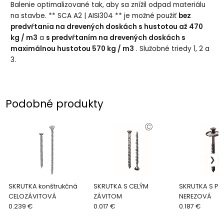
Balenie optimalizované tak, aby sa znížil odpad materiálu
na stavbe. ** SCA A2 | AISI304 ** je možné použiť
bez
predvŕtania na drevených doskách s hustotou až 470
kg / m3
a
s predvŕtaním na drevených doskách s
maximálnou hustotou 570 kg / m3
. Služobné triedy 1, 2 a
3.
Podobné produkty
SKRUTKA konštrukčná
SKRUTKA S CELÝM
SKRUTKA S P
CELOZÁVITOVÁ
ZÁVITOM
NEREZOVÁ
0.239 €
0.017 €
0.187 €