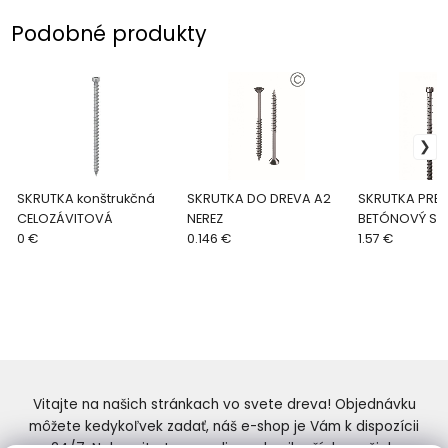
Podobné produkty
SKRUTKA konštrukčná
SKRUTKA DO DREVA A2
SKRUTKA PRE 
CELOZÁVITOVÁ
NEREZ
BETÓNOVÝ SP
0 €
0.146 €
STROP
1.57 €
Vitajte na našich stránkach vo svete dreva! Objednávku
môžete kedykoľvek zadať, náš e-shop je Vám k dispozícii