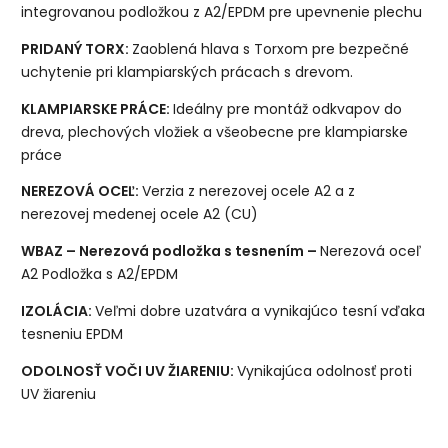
integrovanou podložkou z A2/EPDM pre upevnenie plechu
PRIDANÝ TORX:
Zaoblená hlava s Torxom pre bezpečné
uchytenie pri klampiarských prácach s drevom.
KLAMPIARSKE PRÁCE:
Ideálny pre montáž odkvapov do
dreva, plechových vložiek a všeobecne pre klampiarske
práce
NEREZOVÁ OCEĽ:
Verzia z nerezovej ocele A2 a z
nerezovej medenej ocele A2 (CU)
WBAZ – Nerezová podložka s tesnením –
Nerezová oceľ
A2 Podložka s A2/EPDM
IZOLÁCIA:
Veľmi dobre uzatvára a vynikajúco tesní vďaka
tesneniu EPDM
ODOLNOSŤ VOČI UV ŽIARENIU:
Vynikajúca odolnosť proti
UV žiareniu