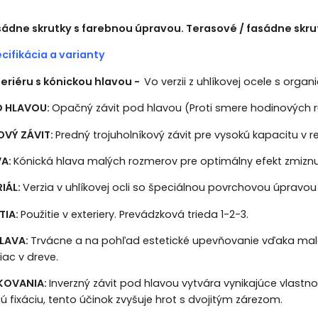
sádne skrutky s farebnou úpravou. Terasové / fasádne skru
cifikácia a varianty
teriéru s kónickou hlavou -
Vo verzii z uhlíkovej ocele s org
D HLAVOU:
Opačný závit pod hlavou (Proti smere hodinových ru
VÝ ZÁVIT:
Predný trojuholníkový závit pre vysokú kapacitu v r
VA:
Kónická hlava malých rozmerov pre optimálny efekt zmiznu
IÁL:
Verzia v uhlíkovej ocli so špeciálnou povrchovou úpravou
TIA:
Použitie v exteriery. Prevádzková trieda 1-2-3.
HLAVA:
Trvácne a na pohľad estetické upevňovanie vďaka male
iac v dreve.
TKOVANIA:
Inverzný závit pod hlavou vytvára vynikajúce vlastno
ú fixáciu, tento účinok zvyšuje hrot s dvojitým zárezom.