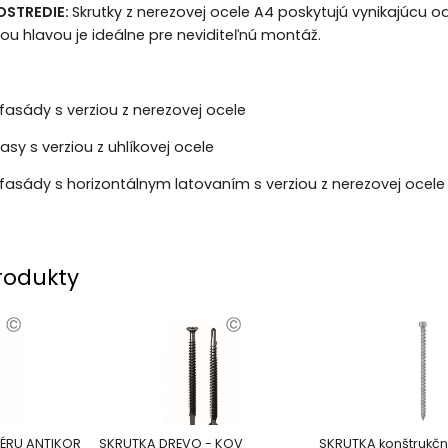
OSTREDIE:
Skrutky z nerezovej ocele A4 poskytujú vynikajúcu od
nou hlavou je ideálne pre neviditeľnú montáž.
asády s verziou z nerezovej ocele
sy s verziou z uhlíkovej ocele
asády s horizontálnym latovaním s verziou z nerezovej ocele
rodukty
IÉRU ANTIKOR
SKRUTKA DREVO - KOV
SKRUTKA konštrukč