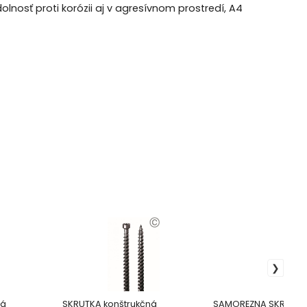
olnosť proti korózii aj v agresívnom prostredí, A4
ná
SKRUTKA konštrukčná
SAMOREZNA SKRUTKA