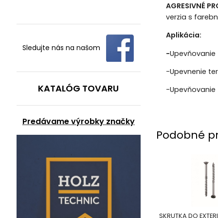
AGRESIVNÉ PR
verzia s fareb
Aplikácia:
Sledujte nás na našom
-
Upevňovanie f
-Upevnenie tera
KATALÓG TOVARU
-Upevňovanie f
Predávame výrobky značky
Podobné p
SKRUTKA DO EXTER