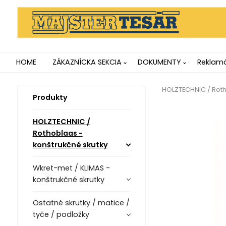
HOME
ZÁKAZNÍCKA SEKCIA
DOKUMENTY
Reklamá
HOLZTECHNIC / Roth
Produkty
HOLZTECHNIC /
Rothoblaas -
konštrukčné skutky
Wkret-met / KLIMAS -
konštrukčné skrutky
Ostatné skrutky / matice /
tyče / podložky