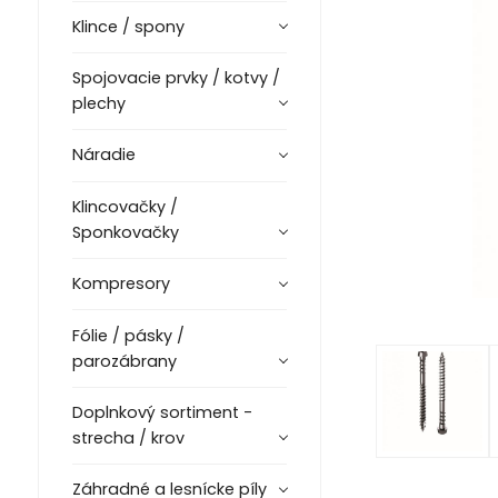
Klince / spony
Spojovacie prvky / kotvy /
plechy
Náradie
Klincovačky /
Sponkovačky
Kompresory
Fólie / pásky /
parozábrany
Doplnkový sortiment -
strecha / krov
Záhradné a lesnícke píly