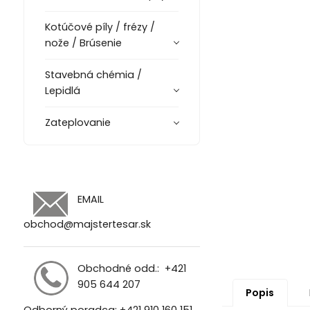
Kotúčové píly / frézy /
nože / Brúsenie
Stavebná chémia /
Lepidlá
Zateplovanie
EMAIL
obchod@majstertesar.sk
Obchodné odd.:
+421
905 644 207
Popis