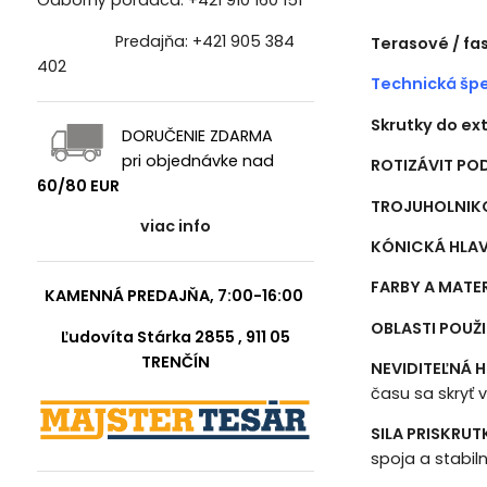
Odborný poradca:
+421 910 160 151
Predajňa:
+421 905 384
Terasové / fa
402
Technická špe
Skrutky do ex
DORUČENIE ZDARMA
pri objednávke nad
ROTIZÁVIT PO
60/80 EUR
TROJUHOLNIKO
viac info
KÓNICKÁ HLA
FARBY A MATER
KAMENNÁ PREDAJŇA, 7:00-16:00
OBLASTI POUŽI
Ľudovíta Stárka 2855 , 911 05
TRENČÍN
NEVIDITEĽNÁ 
času sa skryť v
SILA PRISKRU
spoja a stabiln