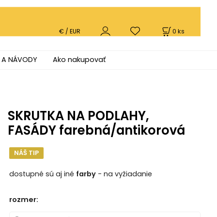
0
ks
€ / EUR
 A NÁVODY
Ako nakupovať
SKRUTKA NA PODLAHY,
FASÁDY farebná/antikorová
NÁŠ TIP
dostupné sú aj iné
farby
- na vyžiadanie
rozmer
: