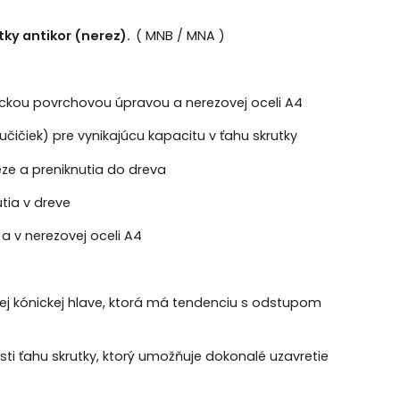
tky antikor (nerez).
( MNB / MNA )
anickou povrchovou úpravou a nerezovej oceli A4
čičiek) pre vynikajúcu kapacitu v ťahu skrutky
eze a preniknutia do dreva
tia v dreve
 a v nerezovej oceli A4
j kónickej hlave, ktorá má tendenciu s odstupom
sti ťahu skrutky, ktorý umožňuje dokonalé uzavretie