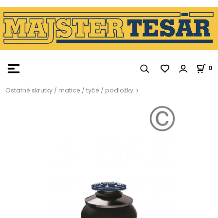
0
Ostatné skrutky / matice / tyče / podložky