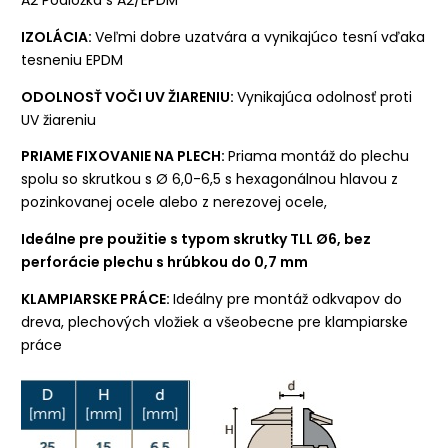
A2 Podložka s A2/EPDM
IZOLÁCIA:
Veľmi dobre uzatvára a vynikajúco tesní vďaka
tesneniu EPDM
ODOLNOSŤ VOČI UV ŽIARENIU:
Vynikajúca odolnosť proti
UV žiareniu
PRIAME FIXOVANIE NA PLECH:
Priama montáž do plechu
spolu so skrutkou s Ø 6,0-6,5 s hexagonálnou hlavou z
pozinkovanej ocele alebo z nerezovej ocele,
Ideálne pre použitie s typom skrutky TLL Ø6, bez
perforácie plechu s hrúbkou do 0,7 mm
KLAMPIARSKE PRÁCE:
Ideálny pre montáž odkvapov do
dreva, plechových vložiek a všeobecne pre klampiarske
práce